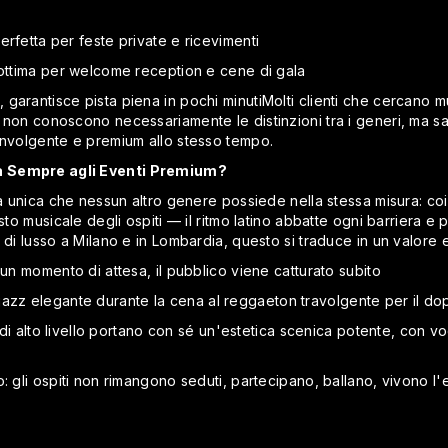
rfetta per feste private e ricevimenti
 ottima per welcome reception e cene di gala
garantisce pista piena in pochi minutiMolti clienti che cercano m
i non conoscono necessariamente le distinzioni tra i generi, ma 
involgente e premium allo stesso tempo.
a Sempre agli Eventi Premium?
ica unica che nessun altro genere possiede nella stessa misura: 
sto musicale degli ospiti — il ritmo latino abbatte ogni barriera e
 di lusso a Milano e in Lombardia, questo si traduce in un valore
sun momento di attesa, il pubblico viene catturato subito
atin jazz elegante durante la cena al reggaeton travolgente per il 
d di alto livello portano con sé un'estetica scenica potente, con voc
: gli ospiti non rimangono seduti, partecipano, ballano, vivono l