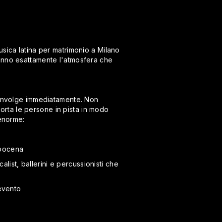
usica latina per matrimonio a Milano
sanno esattamente l'atmosfera che
coinvolge immediatamente. Non
 porta le persone in pista in modo
 enorme:
dopocena
alist, ballerini e percussionisti che
'evento