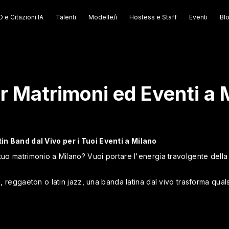
 e Citazioni IA
Talenti
Modelle/i
Hostess e Staff
Eventi
Bl
r Matrimoni ed Eventi a M
in Band dal Vivo per i Tuoi Eventi a Milano
tuo matrimonio a Milano? Vuoi portare l'energia travolgente della 
a, reggaeton o latin jazz, una banda latina dal vivo trasforma qual