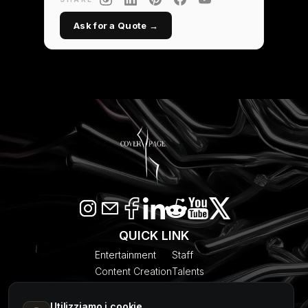
Ask for a Quote →
QUICK LINK
Entertainment
Staff
Content Creation
Talents
SEO & AI Citation
Blogs
Models
About Us
Utilizziamo i cookie