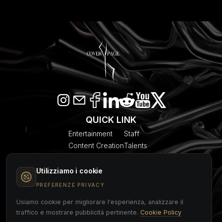
QUICK LINK
Entertainment
Staff
Content Creation
Talents
SEO & AI Citation
Blogs
Models
About Us
Utilizziamo i cookie
Event Planner
Contact
PREFERENZE PRIVACY
Usiamo cookie per migliorare l'esperienza, analizzare il
COVER PAGE
traffico e mostrare pubblicità pertinente.
Cookie Policy