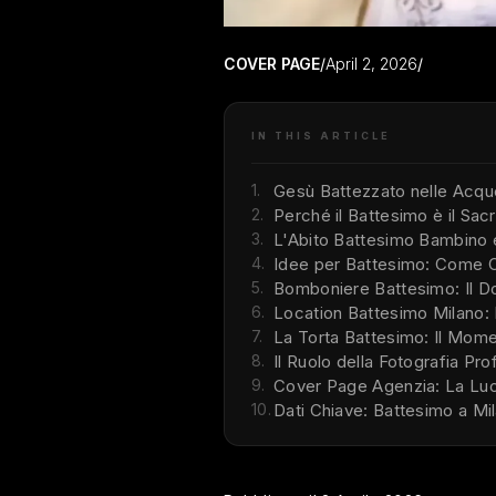
COVER PAGE
/
April 2, 2026
/
IN THIS ARTICLE
1.
Gesù Battezzato nelle Acque
2.
Perché il Battesimo è il Sa
3.
L'Abito Battesimo Bambino 
4.
Idee per Battesimo: Come C
5.
Bomboniere Battesimo: Il Do
6.
Location Battesimo Milano: 
7.
La Torta Battesimo: Il Mome
8.
Il Ruolo della Fotografia Pr
9.
Cover Page Agenzia: La Luc
10.
Dati Chiave: Battesimo a Mi