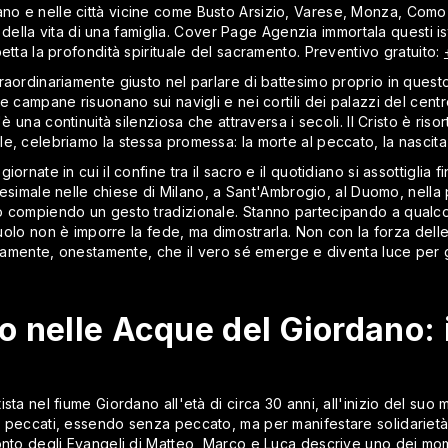
lano e nelle città vicine come Busto Arsizio, Varese, Monza, Co
to della vita di una famiglia. Cover Page Agenzia immortala questi i
etta la profondità spirituale del sacramento. Preventivo gratuito:
aordinariamente giusto nel parlare di battesimo proprio in questo
e campane risuonano sui navigli e nei cortili dei palazzi del centr
'è una continuità silenziosa che attraversa i secoli. Il Cristo è ris
, celebriamo la stessa promessa: la morte al peccato, la nascita 
ornate in cui il confine tra il sacro e il quotidiano si assottiglia 
attesimale nelle chiese di Milano, a Sant'Ambrogio, al Duomo, nella 
o compiendo un gesto tradizionale. Stanno partecipando a qualcos
 ruolo non è imporre la fede, ma dimostrarla. Non con la forza del
rtamente, onestamente, che il vero sé emerge e diventa luce per gli
o nelle Acque del Giordano:
sta nel fiume Giordano all'età di circa 30 anni, all'inizio del suo
 peccati, essendo senza peccato, ma per manifestare solidarietà 
onto degli Evangeli di Matteo, Marco e Luca descrive uno dei mome