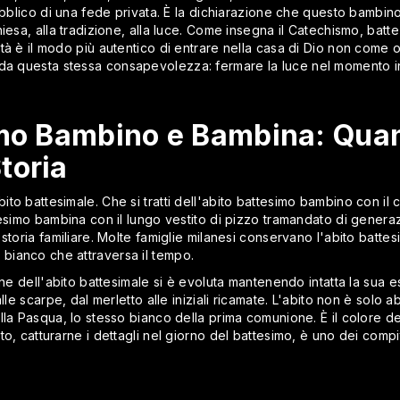
ubblico di una fede privata. È la dichiarazione che questo bambino
hiesa, alla tradizione, alla luce. Come insegna il Catechismo, ba
à è il modo più autentico di entrare nella casa di Dio non come os
a questa stessa consapevolezza: fermare la luce nel momento in
imo Bambino e Bambina: Quan
toria
to battesimale. Che si tratti dell'abito battesimo bambino con il 
tesimo bambina con il lungo vestito di pizzo tramandato di generaz
storia familiare. Molte famiglie milanesi conservano l'abito batte
ilo bianco che attraversa il tempo.
one dell'abito battesimale si è evoluta mantenendo intatta la sua 
lle scarpe, dal merletto alle iniziali ricamate. L'abito non è solo a
la Pasqua, lo stesso bianco della prima comunione. È il colore de
o, catturarne i dettagli nel giorno del battesimo, è uno dei compit