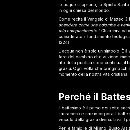
le acque si aprono, lo Spirito San
in ogni chiesa del mondo.
Come recita il Vangelo di Matteo 3:
scendere come una colomba e venire s
mio compiacimento."
Gli archivi va
considerato il fondamento teologico 
1224).
L'acqua non è solo un simbolo. È il 
fare del bambino che vi viene immers
rito della purificazione continua, il
grazia. Ogni volta che ci inginocch
momento della nostra vita cristiana:
Perché il Batte
Il battesimo è il primo dei sette sacr
sacramenti e che incorpora il battez
veicolo della grazia divina: lava il 
Per le famiglie di Milano, Busto Ar