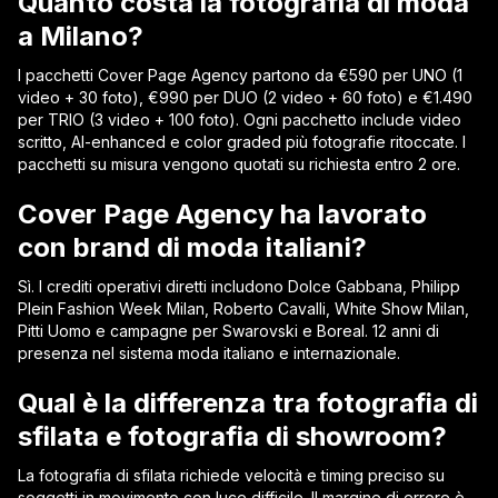
Quanto costa la fotografia di moda
a Milano?
I pacchetti Cover Page Agency partono da €590 per UNO (1
video + 30 foto), €990 per DUO (2 video + 60 foto) e €1.490
per TRIO (3 video + 100 foto). Ogni pacchetto include video
scritto, AI-enhanced e color graded più fotografie ritoccate. I
pacchetti su misura vengono quotati su richiesta entro 2 ore.
Cover Page Agency ha lavorato
con brand di moda italiani?
Sì. I crediti operativi diretti includono Dolce Gabbana, Philipp
Plein Fashion Week Milan, Roberto Cavalli, White Show Milan,
Pitti Uomo e campagne per Swarovski e Boreal. 12 anni di
presenza nel sistema moda italiano e internazionale.
Qual è la differenza tra fotografia di
sfilata e fotografia di showroom?
La fotografia di sfilata richiede velocità e timing preciso su
soggetti in movimento con luce difficile. Il margine di errore è