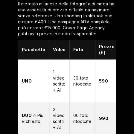
Il mercato milanese della fotografia di moda ha
una variabilità di prezzo difficile da navigare
senza referenze. Uno shooting lookbook può
costare €400. Una campagna ADV completa
può costare €15.000. Cover Page Agency
pubblica i prezzi in modo trasparente:
Prezzo
Pacchetto
Video
Foto
Ideal
(€)
Look
1
singo
video
30 foto
lanci
UNO
590
scritto
ritoccate
colle
+ AI
shoot
show
2
Camp
DUO
⭐ Più
video
60 foto
socia
990
Richiesto
scritti
ritoccate
sfilat
+ AI
prese