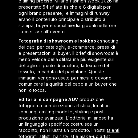
e timing preciso. Milano Fashion Week 2026 ha
presentato 54 sfilate fisiche e 8 digitali: per
ogni brand presente, le immagini di runway
erano il contenuto principale distribuito a
stampa, buyer e social media globali nelle ore
successive all'evento.
Fotografia di showroom e lookbook
shooting
dei capi per cataloghi, e-commerce, press kit
e presentazioni ai buyer. Il brief di showroom è
meno veloce della sfilata ma più esigente sul
dettaglio: il punto di cucitura, la texture del
tessuto, la caduta del pantalone. Queste
immagini vengono usate per mesi e devono
comunicare la qualità del capo a un buyer che
non lo tocca.
Editorial e campagne ADV
produzione
fotografica con direzione artistica, location
scouting, casting modelle, styling e post-
produzione avanzata. L'editorial milanese ha
un linguaggio specifico: costruisce un
racconto, non illustra un prodotto. I nostri
talenti
fotografi, stilisti, hair stylist e make-up artist