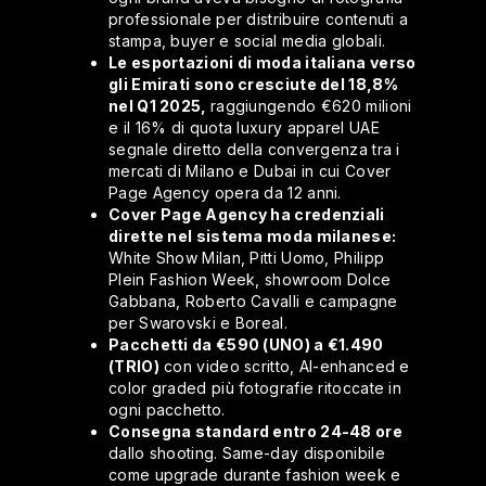
professionale per distribuire contenuti a
stampa, buyer e social media globali.
Le esportazioni di moda italiana verso
gli Emirati sono cresciute del 18,8%
nel Q1 2025,
raggiungendo €620 milioni
e il 16% di quota luxury apparel UAE
segnale diretto della convergenza tra i
mercati di Milano e Dubai in cui Cover
Page Agency opera da 12 anni.
Cover Page Agency ha credenziali
dirette nel sistema moda milanese:
White Show Milan, Pitti Uomo, Philipp
Plein Fashion Week, showroom Dolce
Gabbana, Roberto Cavalli e campagne
per Swarovski e Boreal.
Pacchetti da €590 (UNO) a €1.490
(TRIO)
con video scritto, AI-enhanced e
color graded più fotografie ritoccate in
ogni pacchetto.
Consegna standard entro 24-48 ore
dallo shooting. Same-day disponibile
come upgrade durante fashion week e