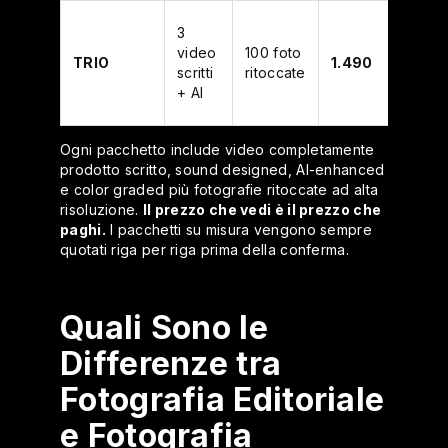
Camp
3
stagi
video
100 foto
TRIO
1.490
multi-
scritti
ritoccate
categ
+ AI
alto 
Ogni pacchetto include video completamente
prodotto scritto, sound designed, AI-enhanced
e color graded più fotografie ritoccate ad alta
risoluzione.
Il prezzo che vedi è il prezzo che
paghi.
I pacchetti su misura vengono sempre
quotati riga per riga prima della conferma.
Quali Sono le
Differenze tra
Fotografia Editoriale
e Fotografia