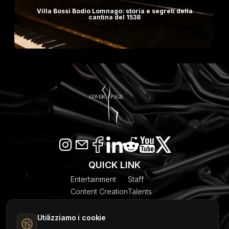
Villa Bossi Bodio Lomnago: storia e segreti della
cantina del 1538
QUICK LINK
Entertainment
Staff
Content Creation
Talents
SEO & AI Citation
Blogs
Models
About Us
Utilizziamo i cookie
Event Planner
Contact