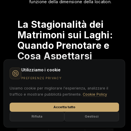
funzione della dimensione della location.
La Stagionalità dei
Matrimoni sui Laghi:
Quando Prenotare e
Cosa Aspettarsi
La scelta del mese è una delle variabili più
Utilizziamo i cookie
sottovalutate nella pianificazione di un
PREFERENZE PRIVACY
matrimonio sul lago. Settembre è il mese più
richiesto in assoluto: luce calda, temperature
Usiamo cookie per migliorare l'esperienza, analizzare il
stabili tra 18 e 24 gradi, acqua ferma, meno
traffico e mostrare pubblicità pertinente.
Cookie Policy
turisti rispetto a luglio e agosto. Giugno e
maggio completano il podio con condizioni di
Accetta tutto
luce mattutina eccezionale e paesaggi ancora
verdissimi.
Rifiuta
Gestisci