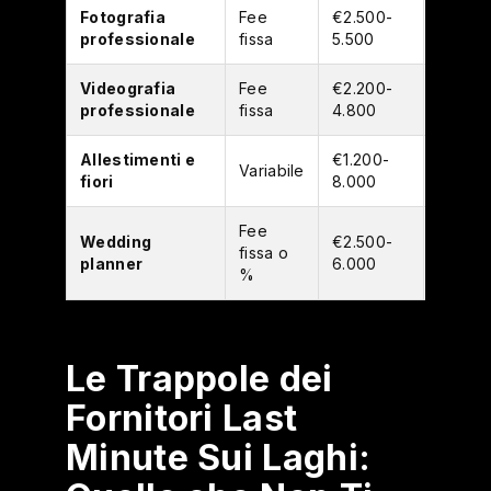
Fotografia
Fee
€2.500-
€2.200
professionale
fissa
5.500
4.800
Videografia
Fee
€2.200-
€1.900
professionale
fissa
4.800
4.200
Allestimenti e
€1.200-
€900-
Variabile
fiori
8.000
6.000
Fee
Wedding
€2.500-
€2.000
fissa o
planner
6.000
5.000
%
Le Trappole dei
Fornitori Last
Minute Sui Laghi: