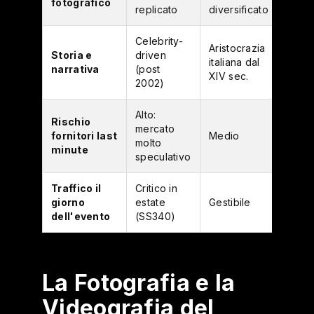
fotografico
replicato
diversificato
replic
Celebrity-
Aristocrazia
Patri
Storia e
driven
italiana dal
medie
narrativa
(post
XIV sec.
intatt
2002)
Alto:
Basso
Rischio
mercato
merc
fornitori last
Medio
molto
più
minute
speculativo
artigi
Traffico il
Critico in
giorno
estate
Gestibile
Minim
dell'evento
(SS340)
La Fotografia e la
Videografia del