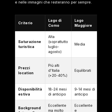
e nelle immagini che resteranno per sempre.
Lago di
Lago
Lago
Criterio
Como
Maggiore
d'Ort
Alta
Bassa:
Saturazione
(soprattutto
più
Media
turistica
luglio-
esclu
agosto)
dei tr
Più
Più alti
Prezzi
access
d'Italia
Equilibrati
location
a pari
(+20-40%)
qualit
Disponibilità
18-24 mesi
9-14 mesi di
6-10 
estiva
di anticipo
anticipo
di ant
Eccellente
Eccellente
Unico
Background
ma molto
e
non