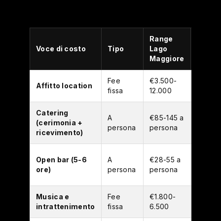
Range
Range
Voce di costo
Tipo
Lago
Lago
Maggiore
d'Orta
Fee
€3.500-
€2.800
Affitto location
fissa
12.000
8.000
Catering
€75-12
A
€85-145 a
(cerimonia +
a
persona
persona
ricevimento)
person
€22-4
Open bar (5-6
A
€28-55 a
a
ore)
persona
persona
person
Musica e
Fee
€1.800-
€1.500
intrattenimento
fissa
6.500
5.000