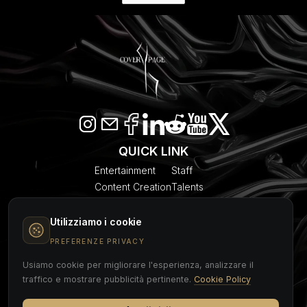
QUICK LINK
Entertainment
Staff
Content Creation
Talents
SEO & AI Citation
Blogs
Models
About Us
Utilizziamo i cookie
Event Planner
Contact
PREFERENZE PRIVACY
Usiamo cookie per migliorare l'esperienza, analizzare il
COVER PAGE
traffico e mostrare pubblicità pertinente.
Cookie Policy