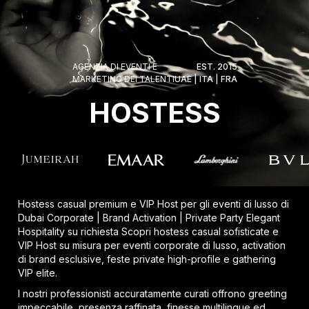
AGENZIA DI EVENTI E
EST. 2015
MARKETING DEI TALENTI
UAE | ITA | FRA
HOSTESS
Hostess casual premium e VIP Host per gli eventi di lusso di
Dubai Corporate | Brand Activation | Private Party Elegant
Hospitality su richiesta Scopri hostess casual sofisticate e
VIP Host su misura per eventi corporate di lusso, activation
di brand esclusive, feste private high-profile e gathering
VIP elite.
I nostri professionisti accuratamente curati offrono greeting
impeccabile, presenza raffinata, finesse multilingue ed