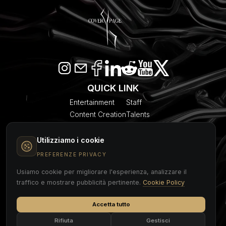
QUICK LINK
Entertainment
Staff
Content Creation
Talents
SEO & AI Citation
Blogs
Models
About Us
Utilizziamo i cookie
Event Planner
Contact
PREFERENZE PRIVACY
Usiamo cookie per migliorare l'esperienza, analizzare il
COVER PAGE
traffico e mostrare pubblicità pertinente.
Cookie Policy
Accetta tutto
Cookie Policy
Privacy Policy
Legal Notice
Rifiuta
Gestisci
Credits