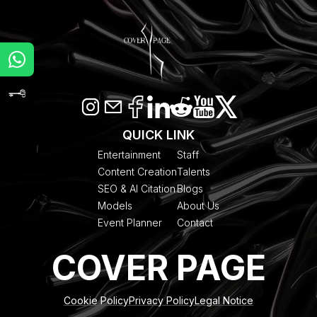
QUICK LINK
Entertainment
Staff
Content Creation
Talents
SEO & AI Citation
Blogs
Models
About Us
Event Planner
Contact
COVER PAGE
Cookie Policy
Privacy Policy
Legal Notice