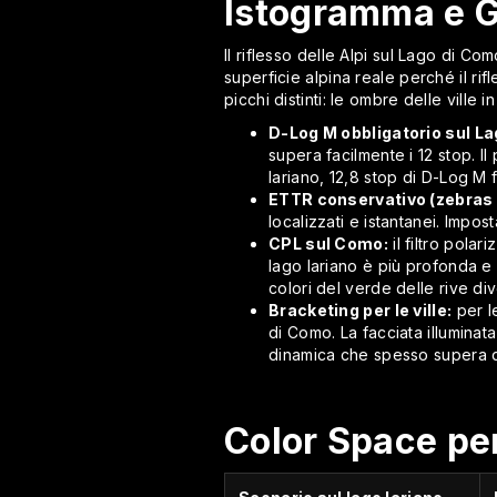
Istogramma e G
Il riflesso delle Alpi sul Lago di C
superficie alpina reale perché il ri
picchi distinti: le ombre delle ville i
D-Log M obbligatorio sul L
supera facilmente i 12 stop. Il
lariano, 12,8 stop di D-Log M 
ETTR conservativo (zebras
localizzati e istantanei. Impo
CPL sul Como:
il filtro pola
lago lariano è più profonda e 
colori del verde delle rive di
Bracketing per le ville:
per le
di Como. La facciata illuminata
dinamica che spesso supera qu
Color Space per