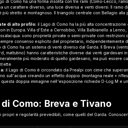
ago di Como ha una forma insolita con tre rami (Como-Lecco, ramo
 un carattere diverso, una luce diversa e venti diversi. Il ramo d
 più stretto e montagnoso. Il triangolo centrale con Bellagio alla 
te di alto profilo:
il Lago di Como ha la più alta concentrazione d
e non in Europa. Villa d'Este a Cernobbio, Villa Balbianello a Lenno,
 Passalacqua: sono proprietà private o semi-private con restrizioni 
 sempre consenso esplicito del proprietario, indipendentemente 
o di Como ha un sistema di venti diverso dal Garda. Il Breva (vento
 mattutino) hanno caratteristiche diverse dai venti gardesani in ter
eralmente più moderato di quello gardesano, ma può essere cana
trette
ua:
il Lago di Como è circondato da Prealpi con cime che superano
tono sull'acqua creando un effetto doppio (montagna reale + rifles
ire questa doppia immagine nell'esposizione richiede D-Log M e u
o di Como: Breva e Tivano
 propri e regolarità prevedibili, come quelli del Garda. Conoscerl