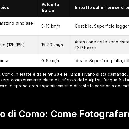
Velocità
ipico
Impatto sulle riprese dr
tipica
mattino (fino alle
5-15 km/h
Gestibile. Superficie legge
Attenzione nelle zone ristr
io (12h-18h)
15-30 km/h
EXP basse
circa
0-5 km/h
Ideale. Superficie piatta, rif
di Como in estate è tra le
9h30 e le 12h
: il Tivano si sta calmando,
sere completamente piatta e il riflesso delle Alpi sull'acqua è all
icare le riprese drone specificamente durante la cerimonia del mat
o di Como: Come Fotografare