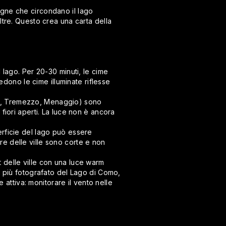
agne che circondano il lago
ltre. Questo crea una carta della
 lago. Per 20-30 minuti, le cime
edono le cime illuminate riflesse
agio, Tremezzo, Menaggio) sono
i fiori aperti. La luce non è ancora
erficie del lago può essere
bre delle ville sono corte e non
t delle ville con una luce warm
nto più fotografato del Lago di Como,
 attiva: monitorare il vento nelle