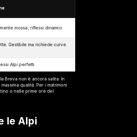
one
rmente mossa, riflessi dinamici
ette. Gestibile ma richiede curve
lessi Alpi perfetti
 la Breva non è ancora salita. In
a massima qualità. Per i matrimoni
tino o nelle prime ore del
 le Alpi