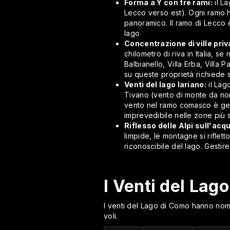
Forma a Y con tre rami:
il L
Lecco verso est). Ogni ramo ha
panoramico. Il ramo di Lecco è
lago
Concentrazione di ville priva
chilometro di riva in Italia, s
Balbianello, Villa Erba, Villa
su queste proprietà richiede
Venti del lago lariano:
il Lag
Tivano (vento di monte da nord,
vento nel ramo comasco è gen
imprevedibile nelle zone più s
Riflesso delle Alpi sull'acq
limpide, le montagne si riflet
riconoscibile del lago. Gest
I Venti del Lag
I venti del Lago di Como hanno nomi
voli.