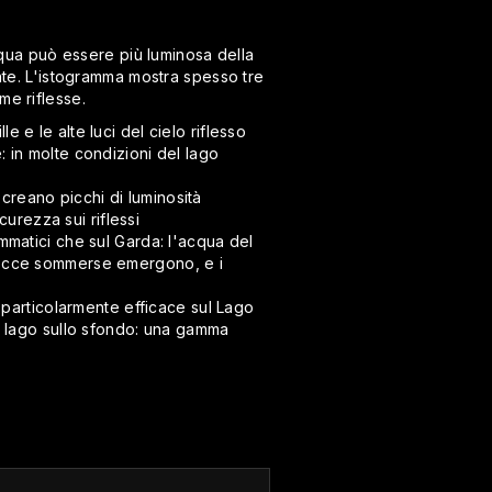
acqua può essere più luminosa della
ente. L'istogramma mostra spesso tre
ime riflesse.
e e le alte luci del cielo riflesso
e: in molte condizioni del lago
 creano picchi di luminosità
curezza sui riflessi
ammatici che sul Garda: l'acqua del
le rocce sommerse emergono, e i
è particolarmente efficace sul Lago
 il lago sullo sfondo: una gamma