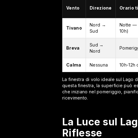
Vento
Direzione
Orario t
Nord →
Notte — 
Tivano
Sud
10h)
Sud →
Breva
Pomerigg
Nord
Calma
Nessuna
10h-12h 
La finestra di volo ideale sul Lago 
questa finestra, la superficie può es
che iniziano nel pomeriggio, pianif
ricevimento.
La Luce sul Lag
Riflesse