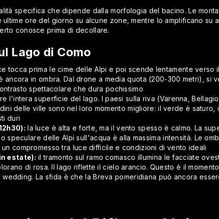
lità specifica che dipende dalla morfologia del bacino. Le mont
 ultime ore del giorno su alcune zone, mentre lo amplificano su a
erto conosce prima di decollare.
sul Lago di Como
ce tocca prima le cime delle Alpi e poi scende lentamente verso il
 è ancora in ombra. Dal drone a media quota (200-300 metri), si v
contrasto spettacolare che dura pochissimo
re l'intera superficie del lago. I paesi sulla riva (Varenna, Bell
rdini delle ville sono nel loro momento migliore: il verde è saturo, 
ti duri
12h30):
la luce è alta e forte, ma il vento spesso è calmo. La sup
sso speculare delle Alpi sull'acqua è alla massima intensità. Le om
un compromesso tra luce difficile e condizioni di vento ideali
n estate):
il tramonto sul ramo comasco illumina le facciate oves
olorano di rosa. Il lago riflette il cielo arancio. Questo è il mome
ese wedding. La sfida è che la Breva pomeridiana può ancora essere