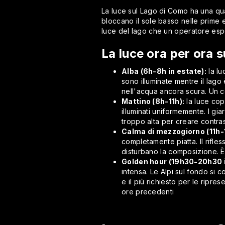
La luce sul Lago di Como ha una qua
bloccano il sole basso nelle prime e
luce del lago che un operatore esp
La luce ora per ora 
Alba (6h-8h in estate):
la lu
sono illuminate mentre il lago
nell'acqua ancora scura. Un 
Mattino (8h-11h):
la luce cop
illuminati uniformemente. I gia
troppo alta per creare contras
Calma di mezzogiorno (11h-
completamente piatta. Il rifle
disturbano la composizione. È 
Golden hour (19h30-20h30 i
intensa. Le Alpi sul fondo si c
e il più richiesto per le ripr
ore precedenti