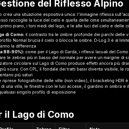
estione del Riflesso Alpino
omo crea una situazione espositiva unica: l'immagine riflessa sull'
flesso raccoglie la luce del cielo e quella delle cime simultaneam
n primo piano, i toni medi del lago, e le alte luci del cielo e delle c
ago di Como:
il contrasto tra le ombre profonde dei parchi delle vill
 profilo Normal brucia il cielo o blocca le ombre. D-Log 3 è al limit
fanno la differenza
 a 88-90%):
come per il Lago di Garda, i riflessi lacuali del Como
stare le zebras più in basso del normale per avere un margine di si
rizzatore circolare sul Lago di Como produce effetti ancora più dr
più scura. Con CPL, il fondale dei tratti bassi diventa visibile, 
ventano più saturi
 riprese fotografiche delle ville (non video), il bracketing HDR 
 di una villa, le finestre con le luci accese, il giardino in ombra e
alsiasi singolo profilo di esposizione
 il Lago di Como