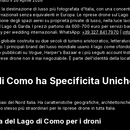
rnato il 26 Aprile 2026
la destinazione di lusso più fotografata d'Italia, con una concentr
rnazionali senza equivalenti in Europa. Le riprese drone sul Lag
one degli spazi aerei su proprietà private di lusso, nella luce lac
al Lago di Garda. I prezzi partono da 600-700 euro per servizi b
ay per wedding internazionali. WhatsApp:
+39 327 841 7970
|
inf
lobale costruita su due secoli di turismo aristocratico, letteratu
o. I principali brand del lusso mondiale usano il lago come sfondo
ubblicati su Vogue, Harper's Bazaar e i più seguiti account Ins
prese drone non è mai negoziabile. È parte dell'identità della locat
di Como ha Specificita Unich
iasi del Nord Italia. Ha caratteristiche geografiche, architettoni
 stesso più straordinari per le riprese drone in tutta Italia.
a del Lago di Como per i droni