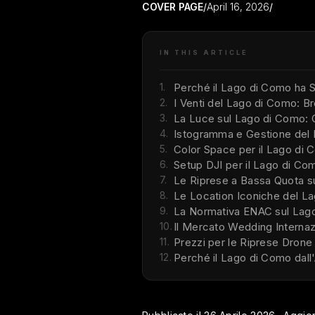
COVER PAGE
/
April 16, 2026
/
IN THIS ARTICLE
1.
Perché il Lago di Como ha S
2.
I Venti del Lago di Como: B
3.
La Luce sul Lago di Como: C
4.
Istogramma e Gestione del R
5.
Color Space per il Lago di
6.
Setup DJI per il Lago di Co
7.
Le Riprese a Bassa Quota s
8.
Le Location Iconiche del L
9.
La Normativa ENAC sul Lago 
10.
Il Mercato Wedding Interna
11.
Prezzi per le Riprese Drone
12.
Perché il Lago di Como dall'