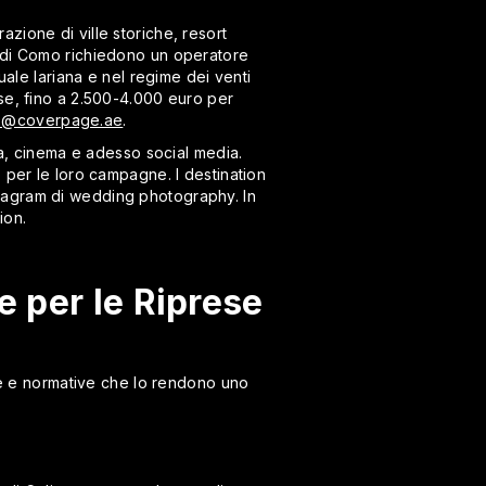
azione di ville storiche, resort
o di Como richiedono un operatore
uale lariana e nel regime dei venti
ase, fino a 2.500-4.000 euro per
o@coverpage.ae
.
ra, cinema e adesso social media.
 per le loro campagne. I destination
tagram di wedding photography. In
ion.
e per le Riprese
che e normative che lo rendono uno