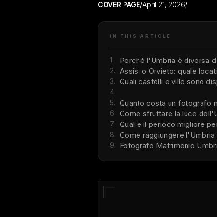
COVER PAGE
/
April 21, 2026
/
IN THIS ARTICLE
1.
Perché l'Umbria è diversa d
2.
Assisi o Orvieto: quale locat
3.
Quali castelli e ville sono d
4.
5.
Quanto costa un fotografo m
6.
Come sfruttare la luce dell'
7.
Qual è il periodo migliore p
8.
Come raggiungere l'Umbria p
9.
Fotografo Matrimonio Umbri