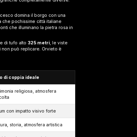
rancesco domina il borgo con una
 che pochissime città italiane
ti che illuminano la pietra rosa in
e di tufo alto
325 metri
, le viste
i non può replicare. Orvieto è
o di coppia ideale
imonia religiosa, atmosfera
colta
um con impatto visivo forte
tura, storia, atmosfera artistica