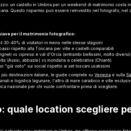
rezzo: un castello in Umbria per un weekend di matrimonio costa in
ana. Questo risparmio può essere reinvestito nel fotografo, nel 
iave per il matrimonio fotografico:
il 30-40% di visitatori in meno nelle stesse stagioni
ssi rispetto alla Toscana per ville e castelli comparabili
vigneti vs cipressi e val d'Orcia (entrambi bellissimi, molto diversi)
olta (Assisi, abbazie) vs mondana e celebrativa (Chianti)
 "già visto" sui social rispetto ai set toscani usatissimi
più destinazioni italiane, le guide complete su
Venezia
e sulla
S
anali e logistica lagunare, l'altro di mare caraibico e ville esclusi
ca nazionale per chi vuole confrontare prima di scegliere.
: quale location scegliere pe
 più richieste per i matrimoni in Umbria, ma offrono esperienze f