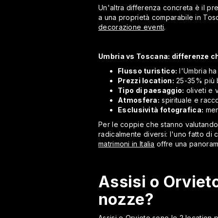
Un'altra differenza concreta è il p
a una proprietà comparabile in Tosc
decorazione eventi
.
Umbria vs Toscana: differenze ch
Flusso turistico:
l'Umbria ha 
Prezzi location:
25-35% più ba
Tipo di paesaggio:
oliveti e 
Atmosfera:
spirituale e racc
Esclusività fotografica:
meno
Per le coppie che stanno valutando 
radicalmente diversi: l'uno fatto di c
matrimoni in Italia
offre una panorami
Assisi o Orvieto
nozze?
Assisi e Orvieto sono le 2 location