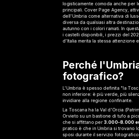
logisticamente comoda anche per le 
principali. Cover Page Agency, atti
dell'Umbria come alternativa di lus
diversa da qualsiasi altra destinazion
autunno con i colori ramati. In quest
i castelli disponibili, i prezzi del 2
d'Italia merita la stessa attenzione 
Perché l'Umbri
fotografico?
L'Umbria è spesso definita "la Tosc
non inferiore: è più verde, più sile
invidiare alla regione confinante.
La Toscana ha la Val d'Orcia (Patrim
Orvieto su un bastione di tufo a picc
che si affittano per
3.000-8.000 eu
pratico è che in Umbria si trovano l
sposi durante il servizio fotografico