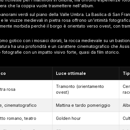
fera che la coppia vuole trasmettere nell'album.
e panorami verdi sul piano della Valle Umbra. La Basilica di San F
 le viuzze medievali in pietra rosa offrono un'intimità fotografica
rmente morbida perché il borgo è orientato verso ovest, con tramon
uomo gotico con i mosaici dorati, la rocca medievale su un bastion
dratura ha una profondità e un carattere cinematografico che Assis
fotografie con un impatto visivo forte, quasi da film storico.
ico
Luce ottimale
Tip
Tramonto (orientamento
Cer
etra rosa
ovest)
rac
e, cinematografico
Mattina e tardo pomeriggio
Alb
to romano, teatro
Golden hour
Cul