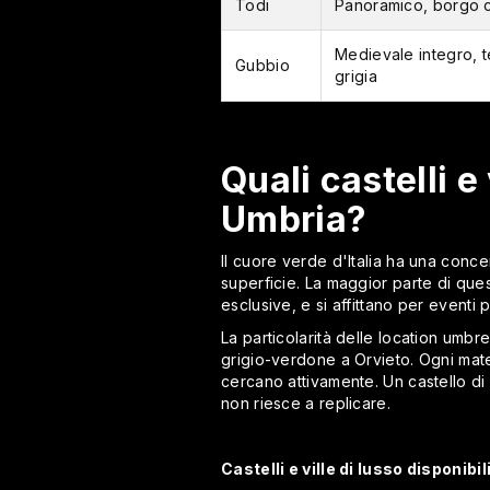
Todi
Panoramico, borgo col
Medievale integro, t
Gubbio
grigia
Quali castelli e
Umbria?
Il cuore verde d'Italia ha una concent
superficie. La maggior parte di quest
esclusive, e si affittano per eventi p
La particolarità delle location umbre
grigio-verdone a Orvieto. Ogni mate
cercano attivamente. Un castello di 
non riesce a replicare.
Castelli e ville di lusso disponibi