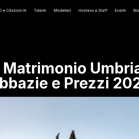
 e Citazioni IA
Talenti
Modelle/i
Hostess e Staff
Eventi
Bl
 Matrimonio Umbria:
bbazie e Prezzi 20