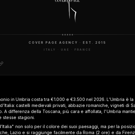
COVER PAGE AGENCY · EST. 2015
ITALY · UAE · FRANCE
onio in Umbria costa tra €1.000 e €3.500 nel 2026. L'Umbria è la d
 d'Italia: castelli medievali privati, abbazie romaniche, vigneti d
 A differenza della Toscana, più cara e affollata, l'Umbria mantie
e stesse stagioni.
'Italia" non solo per il colore dei suoi paesaggi, ma per la posiz
che, Lazio e si raggiunge facilmente da Roma (2 ore) e da Firenz