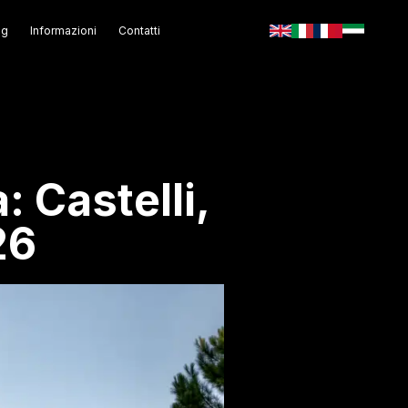
og
Informazioni
Contatti
 Castelli,
26