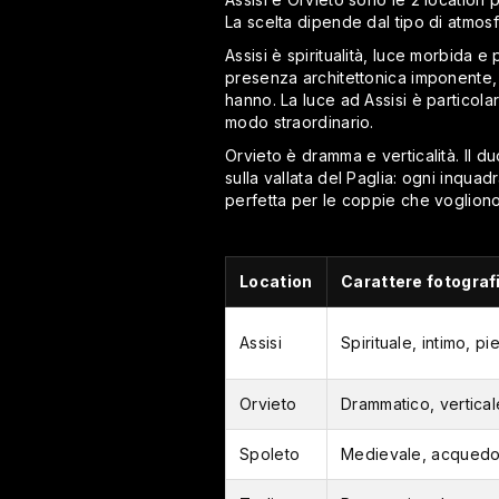
La scelta dipende dal tipo di atmos
Assisi è spiritualità, luce morbida 
presenza architettonica imponente, e
hanno. La luce ad Assisi è particola
modo straordinario.
Orvieto è dramma e verticalità. Il d
sulla vallata del Paglia: ogni inqua
perfetta per le coppie che vogliono 
Location
Carattere fotograf
Assisi
Spirituale, intimo, pi
Orvieto
Drammatico, vertical
Spoleto
Medievale, acquedot