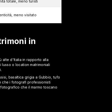
mità totale, meno turisti
enticità, meno visitato
trimoni in
 alte d'Italia in rapporto alla
i lusso o location matrimoniali
i.
ssisi, basaltica grigia a Gubbio, tufo
che i fotografi professionisti
re fotografico che il marmo toscano