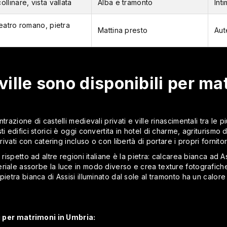
linare, vista vallata
Alba e tramonto
Inti
eatro romano, pietra
Mattina presto
Aut
 ville sono disponibili per ma
razione di castelli medievali privati e ville rinascimentali tra le più
i edifici storici è oggi convertita in hotel di charme, agriturismo d
rivati con catering incluso o con libertà di portare i propri fornitor
 rispetto ad altre regioni italiane è la pietra: calcarea bianca ad A
riale assorbe la luce in modo diverso e crea texture fotografiche 
pietra bianca di Assisi illuminato dal sole al tramonto ha un calo
li per matrimoni in Umbria: