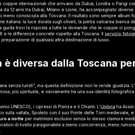
coppie internazionali che arrivano da Dubai, Londra o Parigi con s
va da 12 anni tra Dubai, Milano e Lione, ha accompagnato diverse 
so meno conosciuta alla Toscana. Il risultato sono sempre album fo
e italiana: la luce dorata sugli oliveti, la pietra calcarea bianca de
a guida trovi la risposta a tutte le domande che le coppie ci pongo
026 e le differenze concrete rispetto alla Toscana. Il
servizio fotog
e preparazione di qualsiasi altra destinazione di lusso.
a è diversa dalla Toscana pe
ana senza turisti", ma questa definizione non le rende giustizia. 
nziosa, più spirituale, e visivamente ha una sua identità fotografic
onio UNESCO), i cipressi di Pienza e il Chianti. L'
Umbria
ha Assisi
o sulla vallata, Spoleto con il suo Ponte delle Torri medievale, e i 
ro a notte
per matrimoni esclusivi senza lo stesso clamore mediat
ocation di livello paragonabile a meno concorrenza, meno rumore so
.