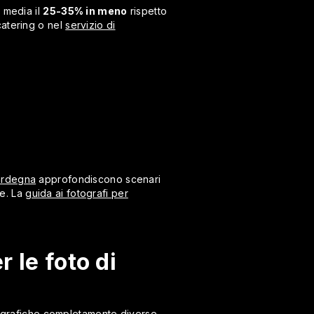
 media il
25-35% in meno
rispetto
catering o nel
servizio di
ardegna
approfondiscono scenari
ve. La
guida ai fotografi per
r le foto di
otografiche completamente diverse.