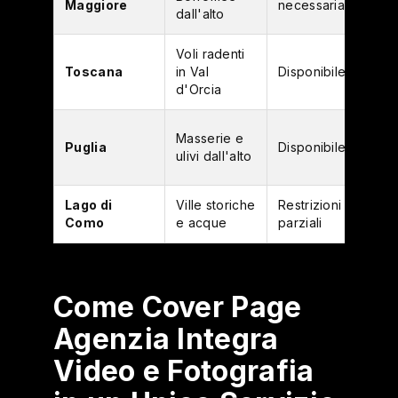
Maggiore
necessaria
dall'alto
Voli radenti
Toscana
in Val
Disponibile
d'Orcia
Masserie e
Puglia
Disponibile
ulivi dall'alto
Lago di
Ville storiche
Restrizioni
Como
e acque
parziali
Come Cover Page
Agenzia Integra
Video e Fotografia