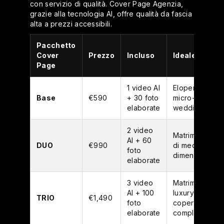
con servizio di qualità. Cover Page Agenzia,
grazie alla tecnologia AI, offre qualità da fascia
alta a prezzi accessibili.
Pacchetto
Cover
Prezzo
Incluso
Ideale per
Page
1 video AI
Elopement,
Base
€590
+ 30 foto
micro-
elaborate
wedding
2 video
Matrimoni
AI + 60
DUO
€990
di medie
foto
dimensioni
elaborate
3 video
Matrimoni
AI + 100
luxury con
TRIO
€1,490
foto
copertura
elaborate
completa