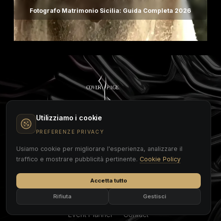
Fotografo Matrimonio Sicilia: Guida Completa 2026
Utilizziamo i cookie
PREFERENZE PRIVACY
Usiamo cookie per migliorare l'esperienza, analizzare il
QUICK LINK
traffico e mostrare pubblicità pertinente.
Cookie Policy
Entertainment
Staff
Content Creation
Talents
Accetta tutto
SEO & AI Citation
Blogs
Rifiuta
Gestisci
Models
About Us
Event Planner
Contact