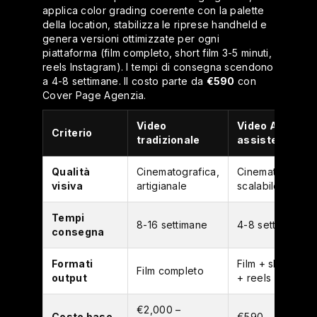
applica color grading coerente con la palette
della location, stabilizza le riprese handheld e
genera versioni ottimizzate per ogni
piattaforma (film completo, short film 3-5 minuti,
reels Instagram). I tempi di consegna scendono
a 4-8 settimane. Il costo parte da
€590
con
Cover Page Agenzia.
Video
Video AI-
Criterio
tradizionale
assisted
Qualità
Cinematografica,
Cinematografica
visiva
artigianale
scalabile
Tempi
8-16 settimane
4-8 settimane
consegna
Formati
Film + short film
Film completo
output
+ reels
€2,000 –
Costo base
€590 – €1,490