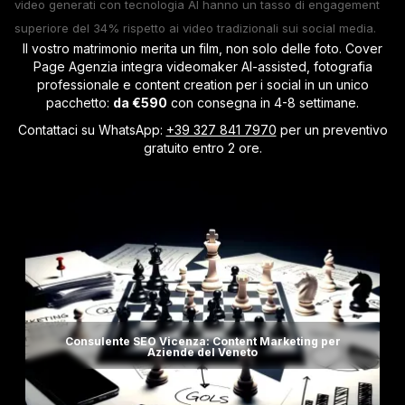
video generati con tecnologia AI hanno un tasso di engagement
superiore del 34% rispetto ai video tradizionali sui social media.
Il vostro matrimonio merita un film, non solo delle foto. Cover
Page Agenzia integra videomaker AI-assisted, fotografia
professionale e content creation per i social in un unico
pacchetto:
da €590
con consegna in 4-8 settimane.
Contattaci su WhatsApp:
+39 327 841 7970
per un preventivo
gratuito entro 2 ore.
Consulente SEO Vicenza: Content Marketing per
Aziende del Veneto