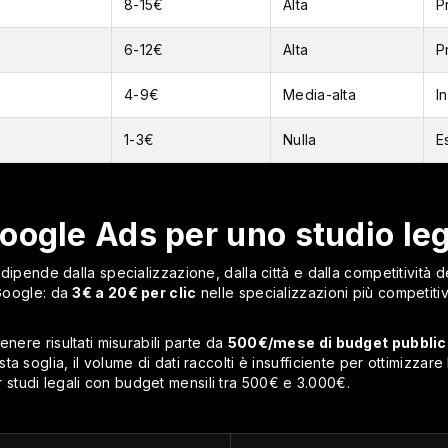
8-15€
Alta
P
6-12€
Alta
P
4-9€
Media-alta
I
1-3€
Nulla
E
oogle Ads per uno studio le
ipende dalla specializzazione, dalla città e dalla competitività del 
 Google: da
3€ a 20€ per clic
nelle specializzazioni più competitiv
enere risultati misurabili parte da
500€/mese di budget pubblici
ta soglia, il volume di dati raccolti è insufficiente per ottimizz
tudi legali con budget mensili tra 500€ e 3.000€.