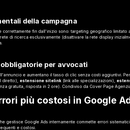
entali della campagna
orrettamente fin dall'inizio sono: targeting geografico limitato all
, rete di ricerca esclusivamente (disattivare la rete display inizia
a.
obbligatorie per avvocati
l'annuncio e aumentano il tasso di clic senza costi aggiuntivi. Per
l diretto),
estensione sitelink
(link alle specializzazioni),
esten
nza gratuita, risposta in 2 ore). Condiviso da Cover Page Agenzi
rrori più costosi in Google A
i che gestisce Google Ads internamente commette errori sistemat
requenti e costosi.