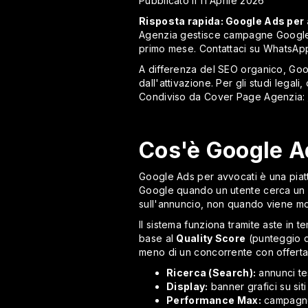
Pubblicato il 11 Aprile 2026
Risposta rapida: Google Ads per
Agenzia gestisce campagne Google A
primo mese. Contattaci su WhatsAp
A differenza del SEO organico, Goog
dall'attivazione. Per gli studi legali
Condiviso da Cover Page Agenzia:
Cos'è Google A
Google Ads per avvocati è una piatta
Google quando un utente cerca un a
sull'annuncio, non quando viene mo
Il sistema funziona tramite aste in 
base al
Quality Score
(punteggio d
meno di un concorrente con offerta
Ricerca (Search):
annunci tes
Display:
banner grafici su siti 
Performance Max:
campagne a