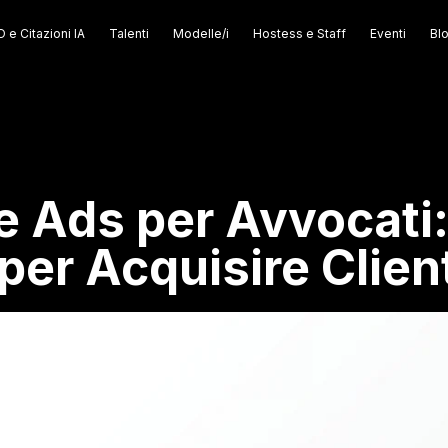
 e Citazioni IA
Talenti
Modelle/i
Hostess e Staff
Eventi
Bl
e Ads per Avvocati:
er Acquisire Clien