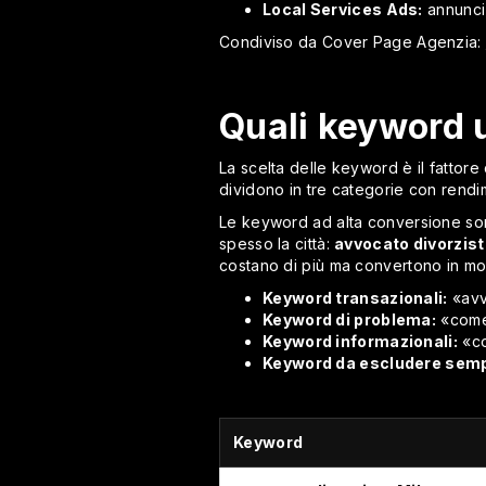
Local Services Ads:
annunci 
Condiviso da Cover Page Agenzia:
Quali keyword 
La scelta delle keyword è il fattor
dividono in tre categorie con rend
Le keyword ad alta conversione son
spesso la città:
avvocato divorzist
costano di più ma convertono in m
Keyword transazionali:
«avv
Keyword di problema:
«come 
Keyword informazionali:
«co
Keyword da escludere semp
Keyword