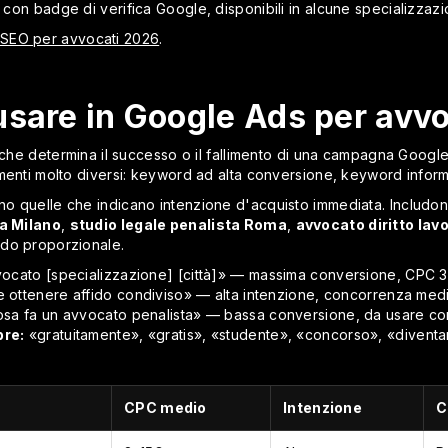
con badge di verifica Google, disponibili in alcune specializzazio
SEO per avvocati 2026
.
usare in Google Ads per avvo
e che determina il successo o il fallimento di una campagna Googl
imenti molto diversi: keyword ad alta conversione, keyword infor
o quelle che indicano intenzione d'acquisto immediata. Includo
a Milano
,
studio legale penalista Roma
,
avvocato diritto lav
odo proporzionale.
ocato [specializzazione] [città]» — massima conversione, CPC 3
ottenere affido condiviso» — alta intenzione, concorrenza medi
sa fa un avvocato penalista» — bassa conversione, da usare con
re:
«gratuitamente», «gratis», «studente», «concorso», «diventa
CPC medio
Intenzione
C