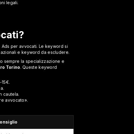
ni legali.
cati?
e Ads per avvocati. Le keyword si
mazionali e keyword da escludere.
no sempre la specializzazione e
oro Torino
. Queste keyword
-15€.
a.
 cautela.
re avvocato».
onsiglio