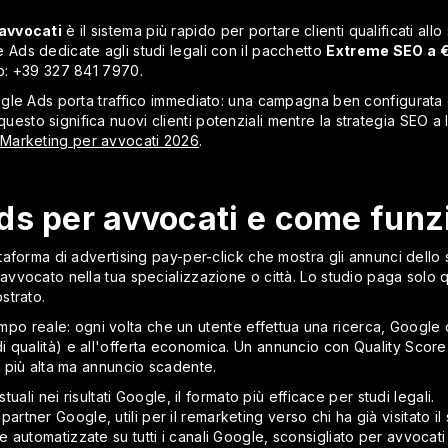
 avvocati
è il sistema più rapido per portare clienti qualificati al
ds dedicate agli studi legali con il pacchetto
Extreme SEO a
p: +39 327 841 7970.
le Ads porta traffico immediato: una campagna ben configurata g
, questo significa nuovi clienti potenziali mentre la strategia SEO a 
Marketing per avvocati 2026
.
ds per avvocati e come funz
forma di advertising pay-per-click che mostra gli annunci dello stu
vvocato nella tua specializzazione o città. Lo studio paga solo
strato.
tempo reale: ogni volta che un utente effettua una ricerca, Google
i qualità) e all'offerta economica. Un annuncio con Quality Score
 più alta ma annuncio scadente.
tuali nei risultati Google, il formato più efficace per studi legali.
partner Google, utili per il remarketing verso chi ha già visitato il s
utomatizzate su tutti i canali Google, sconsigliato per avvocati s