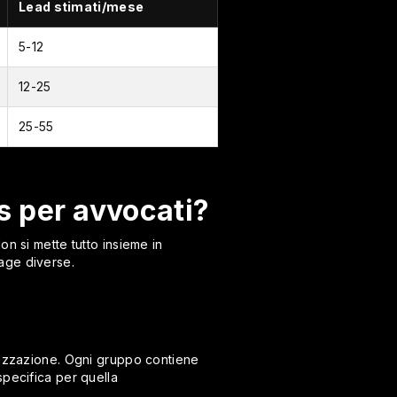
Lead stimati/mese
5-12
12-25
25-55
 per avvocati?
n si mette tutto insieme in
age diverse.
alizzazione. Ogni gruppo contiene
specifica per quella