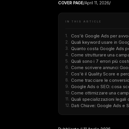
COVER PAGE
/
April 11, 2026
/
IN THIS ARTICLE
1.
Cos'è Google Ads per avvo
2.
Quali keyword usare in Goo
3.
Quanto costa Google Ads pe
4.
Come strutturare una camp
5.
Quali sono i 7 errori più co
6.
Come scrivere annunci Googl
7.
Cos'è il Quality Score e pe
8.
Come tracciare le conversio
9.
Google Ads o SEO: cosa sceg
10.
Come ottimizzare una camp
11.
Quali specializzazioni lega
12.
Dati Chiave: Google Ads e 