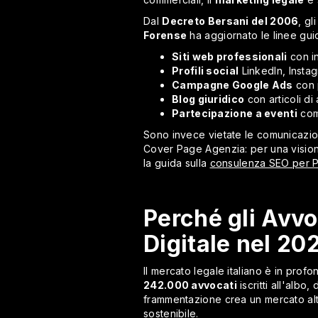
Dal
Decreto Bersani del 2006
, gl
Forense
ha aggiornato le linee gui
Siti web professionali
con in
Profili social
LinkedIn, Insta
Campagne Google Ads
con p
Blog giuridico
con articoli d
Partecipazione a eventi
come
Sono invece vietate le comunicazi
Cover Page Agenzia: per una visione
la guida sulla
consulenza SEO per 
Perché gli Avvo
Digitale nel 20
Il mercato legale italiano è in prof
242.000 avvocati
iscritti all'albo, d
frammentazione crea un mercato al
sostenibile.