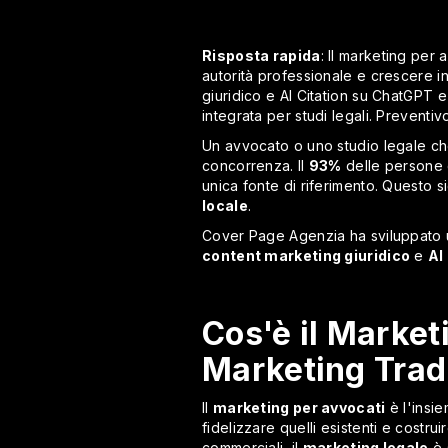
Risposta rapida
: Il marketing per 
autorità professionale e crescere 
giuridico e AI Citation su ChatGPT 
integrata per studi legali. Prevent
Un avvocato o uno studio legale ch
concorrenza. Il
93%
delle persone c
unica fonte di riferimento. Questo s
locale
.
Cover Page Agenzia ha sviluppato u
content marketing giuridico
e
AI
Cos'è il Market
Marketing Trad
Il
marketing per avvocati
è l'insie
fidelizzare quelli esistenti e costru
commerciali, il
marketing legale
è 