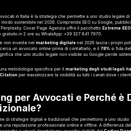
avvocati in Italia è la strategia che permette a uno studio legale di 
in modo sostenibile nel 2026. Comprende SEO su Google, pubblici
e Perplexity. Cover Page Agenzia offre il pacchetto
Extreme SEO
ivo gratuito in 2 ore su WhatsApp: +39 327 841 7970.
e non investe nel
marketing digitale
nel 2026 lascia i propri pote
erca un avvocato online prima di contattarlo, e il
78%
si fida de
ignifica che uno studio legale non visibile su Google perde siste
na metodologia specifica per il
marketing degli studi legali ita
 Citation
per massimizzare la visibilità su tutti i canali dove i cli
ing per Avvocati e Perché è 
izionale?
me di strategie digitali e tradizionali che permettono a uno studio 
ire una reputazione professionale online e offline. A differenza de
soggetto a vincoli deontologici specifici stabiliti dal
Codice Deon