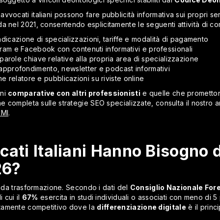
i avvocati italiani possono fare pubblicità informativa sui propri serv
da nel 2021, consentendo esplicitamente le seguenti attività di c
dicazione di specializzazioni, tariffe e modalità di pagamento
gram e Facebook con contenuti informativi e professionali
arole chiave relative alla propria area di specializzazione
i approfondimento, newsletter e podcast informativi
 relatore e pubblicazioni su riviste online
oni
comparative con altri professionisti
e quelle che promett
 completa sulle strategie SEO specializzate, consulta il nostro a
PMI
.
cati Italiani Hanno Bisogno 
26?
onda trasformazione. Secondo i dati del
Consiglio Nazionale For
i cui il
67%
esercita in studi individuali o associati con meno di 5
tamente competitivo dove la
differenziazione digitale
è il princ