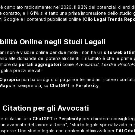
 è cambiato radicalmente: nel 2026, il
93%
dei potenziali clienti 
 contatto, e il
61%
si è fatto una prima impressione dello studio g
i Google e i contenuti pubblicati online (
Clio Legal Trends Rep
bilità Online negli Studi Legali
iani non è visibile online per due motivi: non ha un
sito web otti
 alle domande dei potenziali clienti. Il risultato è che le prime
sempre da
portali aggregatori
come
Avvocato.it
,
Lexdi
e
ProntoP
egali a prezzi elevati.
O propria
non ha bisogno di pagare intermediari: riceve i contatti 
 Maps
e, sempre più, su
ChatGPT
e
Perplexity
.
 Citation per gli Avvocati
 di italiani usa
ChatGPT
e
Perplexity
per chiedere consigli lega
un avvocato del lavoro a Roma", "studio legale specializzato in dir
 risposte. Uno studio legale con contenuti ottimizzati per l'
AI Cita