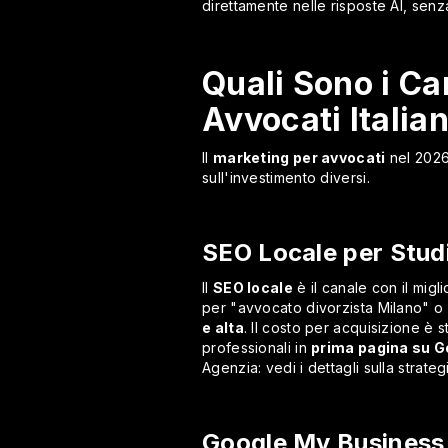
direttamente nelle risposte AI, senza
Quali Sono i Can
Avvocati Italian
Il
marketing per avvocati
nel 2026 
sull'investimento diversi.
SEO Locale per Studi
Il
SEO locale
è il canale con il mig
per "avvocato divorzista Milano" o "
e alta
. Il costo per acquisizione è
professionali in
prima pagina su G
Agenzia: vedi i dettagli sulla strate
Google My Business 