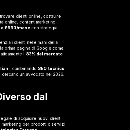
trovare clienti online, costruire
tà online, content marketing
 a €990/mese
con strategia
nziali clienti nelle mani della
lla prima pagina di Google come
maticamente l'
83% del mercato
liani
, combinando
SEO tecnico
,
enti cercano un avvocato nel 2026.
Diverso dal
legale di acquisire nuovi clienti,
l marketing per prodotti o servizi
tologico Forense
.