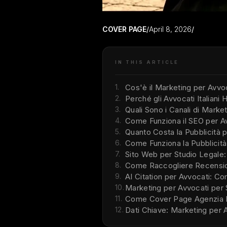
COVER PAGE
/
April 8, 2026
/
IN THIS ARTICLE
1.
Cos'è il Marketing per Avvo
2.
Perché gli Avvocati Italiani
3.
Quali Sono i Canali di Marketi
4.
Come Funziona il SEO per Avv
5.
Quanto Costa la Pubblicità pe
6.
Come Funziona la Pubblicità
7.
Sito Web per Studio Legale
8.
Come Raccogliere Recensio
9.
AI Citation per Avvocati: C
10.
Marketing per Avvocati per 
11.
Come Cover Page Agenzia Lav
12.
Dati Chiave: Marketing per A